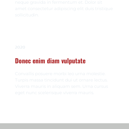
neque gravida in fermentum et. Dolor sit 
amet consectetur adipiscing elit duis tristique 
sollicitudin.
2020
Donec enim diam vulputate
Convallis posuere morbi leo urna molestie. 
Turpis massa tincidunt dui ut ornare lectus. 
Viverra mauris in aliquam sem. Urna cursus 
eget nunc scelerisque viverra mauris. 