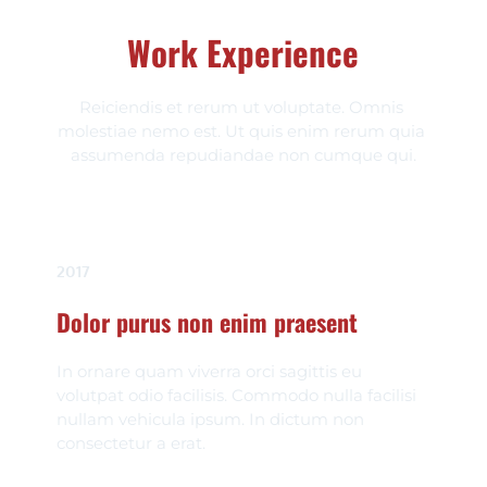
Work Experience
Reiciendis et rerum ut voluptate. Omnis 
molestiae nemo est. Ut quis enim rerum quia 
assumenda repudiandae non cumque qui.
2017
Dolor purus non enim praesent
In ornare quam viverra orci sagittis eu 
volutpat odio facilisis. Commodo nulla facilisi 
nullam vehicula ipsum. In dictum non 
consectetur a erat.