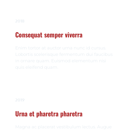
2018
Consequat semper viverra
Enim tortor at auctor urna nunc id cursus. 
Lobortis scelerisque fermentum dui faucibus 
in ornare quam. Euismod elementum nisi 
quis eleifend quam. 
2019
Urna et pharetra pharetra
Magna ac placerat vestibulum lectus. Augue 